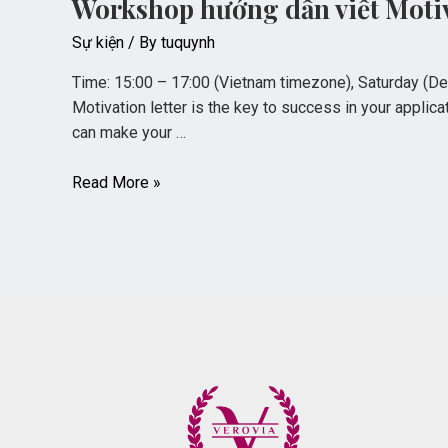
Workshop hướng dẫn viết Motiva
Sự kiện
/ By
tuquynh
Time: 15:00 – 17:00 (Vietnam timezone), Saturday (Dec
Motivation letter is the key to success in your applic
can make your …
Read More »